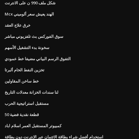
شكل ملف 990 ن على الانترنت
Mcx الهند يعيش سعر ألوميني
خرق علاج العقد
سوق الفوركس بث تلفزيوني مباشر
سخونة بدء التشغيل الأسهم
التفوق الرسم البياني مضيفا خط عمودي
تخزين النفط الخام ألبرتا
خط ساخن المقاولين
لنا سندات الخزانة معدلات التاريخ
مستقبل استراتيجية الحرب
50 قطعة نقدية فضية
كمبيوتر المستقبل العمر اسلام اباد
استخدام أفضل شراء بطاقة الائتمان عبر الإنترنت دون بطاقة