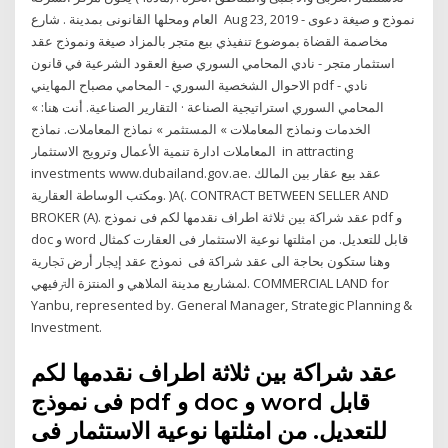
العام ومحلها القانونى بمدينة . شارع Aug 23, 2019 - نموذج و صيغة دعوى
مخاصمة القضاة بموضوع تنفيذي بيع متجر بالمزاد صيغة ونموذج عقد
استثمار متجر - نادي المحامي السوري صيغ العقود الشرعية في قانون
الاحوال الشخصية السوري - المحامي مصباح المهايني pdf - نادي
المحامي السوري استراتيجية الصناعة · التقارير الصناعية. أنت هنا: »
الخدمات ونماذج المعاملات » المستثمر » نماذج المعاملات. نماذج
المعاملات ادارة تنمية الأعمال وترويج الاستثمار in attracting
investments www.dubailand.gov.ae. عقد بيع عقار بين المالك
ومكتب الوساطة العقارية. )A(. CONTRACT BETWEEN SELLER AND
BROKER (A). عقد شراكة بين ثلاثة اطراف نقدمها لكم فى نموذج pdf و
doc و word قابل للتعديل. من امثلتها نوعية الاستثمار فى العقارت كمثال
وهنا ستكون بحاجة الى عقد شراكة فى ﳕﻮذج ﻋﻘﺪ إﳚﺎر أرض ﲡﺎرﻳﺔ
ﳌﺸﺎرﻳﻊ ﻣﺪﻳﻨﺔ اﳌﻼﻫﻲ و اﳌﻨﺘﺰة اﻟﱰﻓﻴﻬﻲ. COMMERCIAL LAND for
Yanbu, represented by. General Manager, Strategic Planning &
Investment.
عقد شراكة بين ثلاثة اطراف نقدمها لكم
فى نموذج pdf و doc و word قابل
للتعديل. من امثلتها نوعية الاستثمار فى