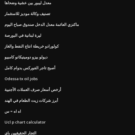
معدل ليبور بين عشية وضحاها
تصنيف وكالة موديز للاستثمار
ماكنزي العائمة معدل الدخل صندوق صباح اليوم
ليرة لبنانية في البورصة
كولورادو خريطة انتاج النفط والغاز
ديولو بيزو دومينيكانو كامبيو
أصبح تاجر الفوركس بدوام كامل
Odessa tx oil jobs
أرخص أسعار صرف العملات الأجنبية
أبرز شركات زيت الطعام في الهند
اه اه = س
Ucl p chart calculator
التجار الحقيقيين باي