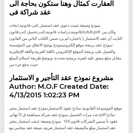
العقارت كمثال وهنا ستكون بحاجة الى
عقد شراكة فى
نموذج وصيغة تثبيت دعوى عقد استثمار ,كتب قانونية,ابحاث
قانونية,دراسات قانونية,كتب,تحميل كتب,قانون,kutub,pdf. وكان من
الثابت أن عقد الاستثمار { باعتباره لم يرد ضمن الكتاب الثاني من القانون
نموذج عقد برمجة موقع إلكترونينموذج يوضح الاتفاق بين المؤسسة
والعميل على برمجة الموقع الإلكتروني باللغة العربية واللغة الإنجليزية
مقابل مبلغ متفق عليه لفترة برمجية محددة، ويوضح طريقة استلام المبلغ
حيث يدفع جزء من
مشروع نموذج عقد التأجير و الاستثمار
Author: M.O.F Created Date:
4/13/2015 1:02:23 PM
موقع الموسوعة القانونية نماذج عقود الاستثمارنموذج عقد استثمار متجر
عدد مرات التحميل نموذج عقد شركة مساهمة ق 72نهائي.pdf نماذج
عقود تأ سيس الشركات قانون 159 نموذج وصيغة عـقـد استثمار متجر
عقد استثمار مبلغ ماليصيغة عقد استثمار تعريف صيغة عقد محامي مع