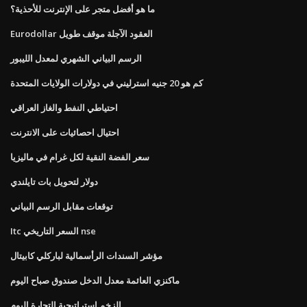
ما هو أفضل متجر على الإنترنت للأحذية؟
Eurodollar العقود الآجلة موقف طويل
الرسم البياني الشهري لمعدل الليبور
كم هو 20 جنيه استرليني في دولارات الولايات المتحدة
احتياطي النفط والغاز العراقي
احتيال احصائيات على الانترنت
سعر الفضة النقية لكل غرام في ماليزيا
دولار لتحويل بات تايلندي
توقعات مقابل الرسم البياني
Itc السعر التاريخي nse
مؤشر السندات الرأسمالية لباركلي كابيتال
ماكنزي العائمة معدل الدخل صندوق صباح اليوم
الزخم استراتيجية التجارة اليوم