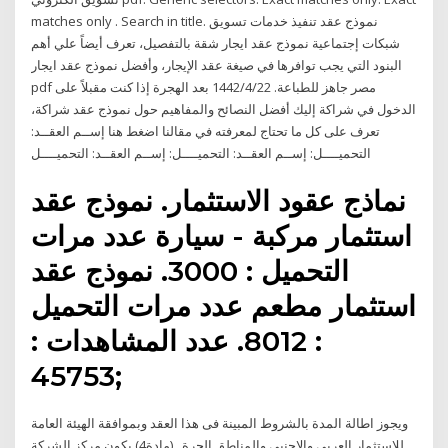
matches only . Search in title. نموذج عقد تنفيذ خدمات تسويق
شبكات إجتماعية نموذج عقد ايجار شقة بالتفصيل، تعرف أيضاً علي أهم
البنود التي يجب توافرها في صيغة عقد الإيجار، وأفضل نموذج عقد ايجار
pdf مصر جاهز للطباعة. 22‏‏/4‏‏/1442 بعد الهجرة إذا كنت مقبلاً على
الدخول في شراكة إليك أفضل النصائح والمفاهيم حول نموذج عقد شراكة،
تعرف على كل ما تحتاج لمعرفته في مقالنا اضغط هنا إســم العقــد:
التحميــــل: إســم العقــد: التحميــــل: إســم العقــد: التحميــــل
نماذج عقود الاستثمار. نموذج عقد
استثمار مركبة - سيارة عدد مرات
التحميل : 3000. نموذج عقد
استثمار مطعم عدد مرات التحميل
: 8012. عدد المشاهدات :
45753;
ويجوز اطالة المدة بالشروط المبينة فى هذا العقد وبموافقة الهيئة العامة
للاستثمار العربى والاجنبى والمناطق الحرة . (مادة4) يكون مركز الشركة