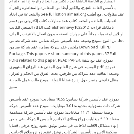
المشاريع الخاصة الناشئة تعد بالكثير من النجاح والربح إذا تم الالتزام
بالأسس العامة للنجاح، والكثير أيضًا من المغامرة والمخاطرة والجرأة
والشجاعة في اتخاذ See full list on almaal.org عقد مقاولات . مع أطيب
التمنيات بالفائدة والمتعة, كتاب عقد مقاولات كتاب إلكتروني من قسم
كتب الذكاء الصنعي للكاتب elshennawy1032012 .بامكانك قراءته
اونلاين او تحميله مجاناً على جهازك لتصفحه بدون اتصال بالانترنت , الملف
من النوع نموذج وصيغة عقد تأسيس شركة تضامن عقد شركة تضامن doc
ملخص عقد شركة تضامن عقد شركة تضامن Download Full PDF
Package. This paper. A short summary of this paper. 37 Full
PDFs related to this paper. READ PAPER. نموذج عقد بيع شقة
الوسيط في شرح القانون المدني عبد الرزاق السنهوري pdf. نموذج
وصيغة اتفاقية عقد شراكة بين طرفين. بحث الفرق بين الحكم والقرار .
مقال قانوني متميز حول إدارة قضايا الدولة. نموذج طلب عمل بالعربية
مميز
نموذج عقد تأسيس شركة تضامن: 10.55 ميغابايت: نموذج عقد تأسيس
شركة ذات مسؤولية محدودة: 3.01 ميغابايت: نموذج عقد تأسيس شركة
توصية بسيطة: 11.71 ميغابايت: نموذج عقد تأسيس شركة مساهمة
مقفلة: 5.39 ميغابايت زواج وطلاق الاجانب, تأسيس الشركات في مصر,
إنهاء مشاكل الاقامه للاجانب في مصر, توثيق عقود زواج عرفي , قضايا
محكمة الاسره , تأسيس الشركات , توثيق عقود زواج وطلاق الاجانب ,