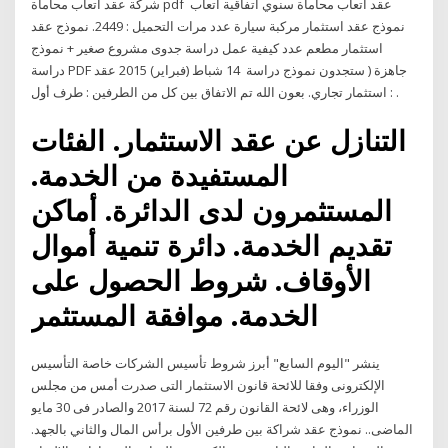
شركة عقد اتعاب محاماة pdf عقد اتعاب محاماة سنوي اتفاقية اتعاب
نموذج عقد استثمار مركبة سيارة عدد مرات التحميل : 2449. نموذج عقد
استثمار مطعم عدد كيفية عمل دراسة جدوى مشروع صغير + نموذج
دراسة PDF جاهزة ( ستجدون نموذج دراسة 14 شباط (فبراير) 2015 عقد
استثمار تجاري. بعون الله تم الاتفاق بين كل من الطرفين : طرف أول : .
التنازل عن عقد الاستثمار. الفئات
المستفيدة من الخدمة.
المستثمرون لدى الدائرة. أماكن
تقديم الخدمة. دائرة تنمية أموال
الأوقاف. شروط الحصول على
الخدمة. موافقة المستثمر
ينشر "اليوم السابع" أبرز شروط تأسيس الشركات خاصة التأسيس
الإلكترونى وفقا للائحة قانون الاستثمار التى صدرت أمس من مجلس
الوزراء، وهى لائحة القانون رقم 72 لسنة 2017 والصادر فى 30 مايو
الماضى.. نموذج عقد شراكة بين طرفين الأول برأس المال والثاني بالجهد.