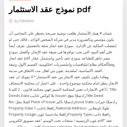
نموذج عقد الاستثمار pdf
by
Publisher
عشان # هيئة_الآستثمار طلعت توصية صريحة بتحظر على المحامى أن
يكون مؤسس وبالضرورة مدير في شركة الشخص الواحد ، قالك حتى لو
إنفصلت الملكية عن الإدارة . نموذج عقد ايجار شقة بالتفصيل، تعرف أيضاً
علي أهم البنود التي يجب توافرها في صيغة عقد الإيجار، وأفضل نموذج
عقد ايجار pdf مصر جاهز للطباعة. منوذج عقد تأجير. واستثمار. عقار.
وفقاًألحكام نظام املنافسات واملشتريات احلكومية. القسم األول. وثيقة
العقد األساسية. املقدمة. بعون من اهلل. مت االتفاق في مدينة .
وهكذا يكون تكييف عقد الايجار من عقد الاستثمار * لا يفوتك ان عقد
الايجار ينظر امام محكمة موضوع واحدة .. على اعتبار ان محكمة الاستئناف
في الايجارات تعتبر كمحكمة التمييز فهي محكمة قانون .. 2 كلم 6 َّ Title
Deeds Data تلا كوكص تانايب Issuer::رادصلإا ةهجTitle Deed
No.::كصلا مقرَّ Place of Issue::رادصلإا ناكمIssue Date::رادصلإا خيرات
Property Data راقعلا تانايب 7 National Address:: طولا ناونعلاين
Property Usage::راقعلا مادختسا عونProperty Type::راقعلا ءانب
عون الرئيسية / منتجات تحت الوسم “عقد تسويق الكتروني pdf” عقد
تسويق الكتروني pdf. Generic selectors. Exact matches only. Exact